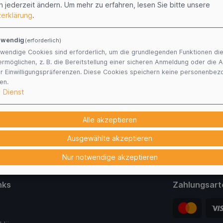
n jederzeit ändern.
Um mehr zu erfahren, lesen Sie bitte unsere
erklärung
.
twendig
(erforderlich)
wendige Cookies sind erforderlich, um die grundlegenden Funktionen di
ermöglichen, z. B. die Bereitstellung einer sicheren Anmeldung oder die
er Einwilligungspräferenzen. Diese Cookies speichern keine personenbe
en.
1
Dienst
Alle akzeptieren
Ausgewählte akzeptieren
Nur notwendige akzeptieren
nks
Zahlungsart