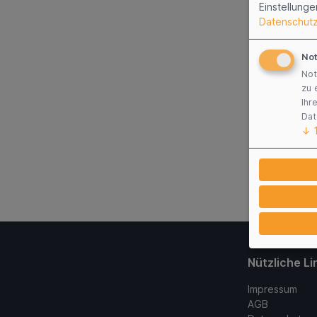
Einstellunge
Datenschutz
No
Not
zu 
Ihr
Dat
↓
Nützliche Li
Impressum
AGB