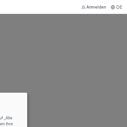
DE
Anmelden
f „Alle
en Ihre