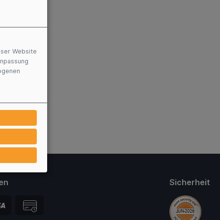
eser Website
 Anpassung
zogenen
en
Sicherheit